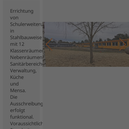
Errichtung
von
Schulerweiterungsbauten
in
Stahlbauweise
mit 12
Klassenräumen,
Nebenräumen,
Sanitärbereichen,
Verwaltung,
Küche
und
Mensa.
Die
Ausschreibung
erfolgt
funktional.
Voraussichtliche