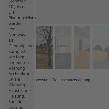
Standzeit
10 Jahre.
Die
Planungsleistungen
werden
von
Nemesis
als
Generalplaner
komplett
wie folgt
angeboten:
-Planung
Architektur
LP 1-8
Impressum
|
Datenschutzerklärung
-Planung
Haustechnik
Heizung,
Sanitär,
Lüftung,