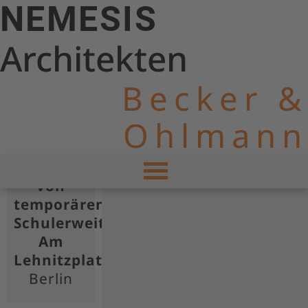
NEMESIS
Architekten
Becker &
Ohlmann
Errichtung
von
temporären
Schulerweiterungsbauten
Am
Lehnitzplatz
Berlin