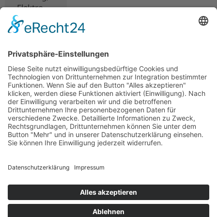
Elektro
-
Tragwerksplanung
-
Brandschutz
-
Wärmeschutznachweis
-
Schallschutznachweis
Bauherr:
Öffentlich,
Berlin
BGF:
1600 m2
Baukosten:
2,8 Mio €
LPH: 1-8